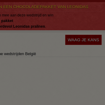
N EEN CHOCOLADEPAKKET VAN LEONIDAS
 mee aan deze wedstrijd en win
n
pakket
ordevol
Leonidas
pralines
.
WAAG JE KANS
ne wedstrijden België