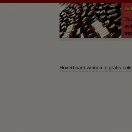
Overslaan en naar de algemene inhoud gaan
WI
Doe
ee
bo
Hoverboard winnen in gratis onli