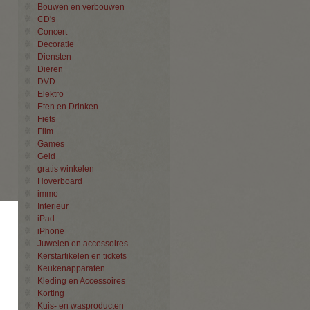
Bouwen en verbouwen
CD's
Concert
Decoratie
Diensten
Dieren
DVD
Elektro
Eten en Drinken
Fiets
Film
Games
Geld
gratis winkelen
Hoverboard
immo
Interieur
×
iPad
iPhone
Juwelen en accessoires
Kerstartikelen en tickets
Keukenapparaten
Kleding en Accessoires
Korting
Kuis- en wasproducten