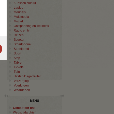
Kunst en cultuur
Laptop
Meubels
Multimedia
Muziek
Ontspanning en wellness
Radio en tv
Reizen
Scooter
Smartphone
Speelgoed
Sport
Step
Tablet
Tickets
Tuin
Uitstap/Dagactiviteit
Verzorging
Voertuigen
Waardebon
MENU
Contacteer ons
Wedstrijdarchief