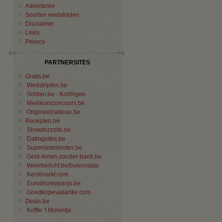
Adverteren
Soorten wedstrijden
Disclaimer
Links
Privacy
PARTNERSITES
Gratis.be
Wedstrijden.be
Solden.be - Kortingen
Meilleursconcours.be
Origineelcadeau.be
Recepten.be
Showbizzsite.be
Datingsites.be
Superlastminutes.be
Geld-lenen-zonder-bank.be
Weerbericht.be/buienradar
Kerstmarkt.com
Eurodisneyparijs.be
Goedkopevakantie.com
Deals.be
Koffie ‘t Molentje