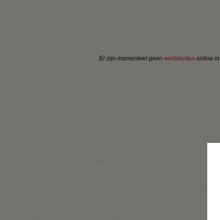
Er zijn momenteel geen
wedstrijden
online i