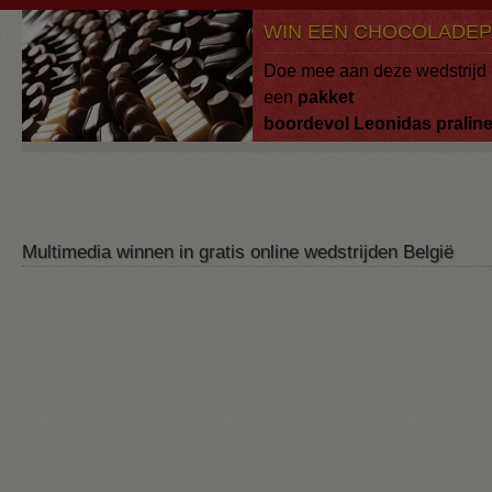
Overslaan en naar de algemene inhoud gaan
WIN EEN CHOCOLADEP
Doe mee aan deze wedstrijd 
een
pakket
boordevol
Leonidas
pralin
Multimedia winnen in gratis online wedstrijden België