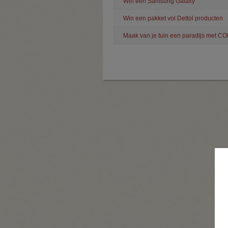
Win een Samsung Galaxy
Win een pakket vol Dettol producten
Maak van je tuin een paradijs met C