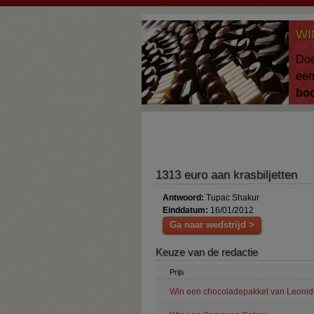
Overslaan en naar de algemene inhoud gaan
WI
Doe
ee
bo
1313 euro aan krasbiljetten
Antwoord:
Tupac Shakur
Einddatum:
16/01/2012
Ga naar wedstrijd >
Keuze van de redactie
Prijs
Win een chocoladepakket van Leonid