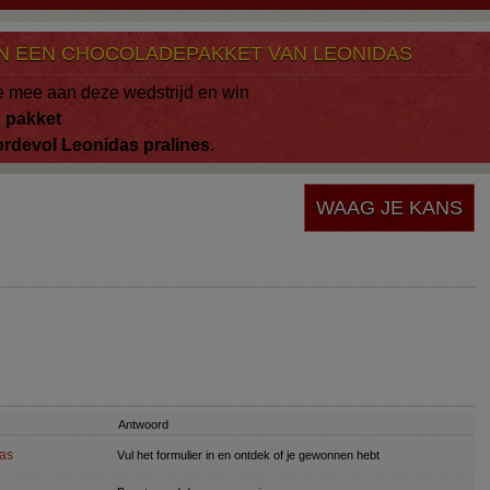
N EEN CHOCOLADEPAKKET VAN LEONIDAS
 mee aan deze wedstrijd en win
n
pakket
ordevol
Leonidas
pralines
.
WAAG JE KANS
Antwoord
as
Vul het formulier in en ontdek of je gewonnen hebt