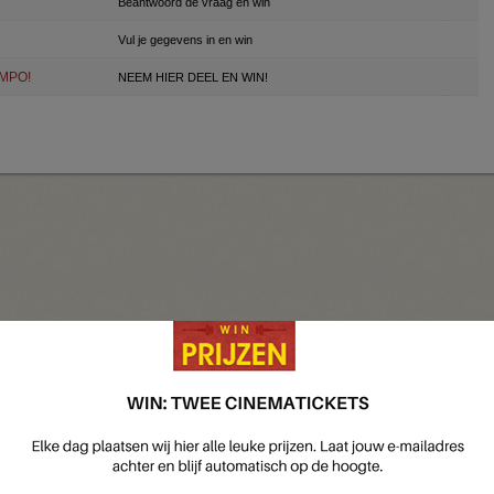
Beantwoord de vraag en win
Vul je gegevens in en win
OMPO!
NEEM HIER DEEL EN WIN!