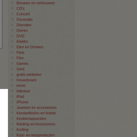
Bouwen en verbouwen
CD's
Concert
Decoratie
Diensten
Dieren
DVD
Elektro
Eten en Drinken
Fiets
Film
Games
Geld
gratis winkelen
Hoverboard
immo
Interieur
×
iPad
iPhone
Juwelen en accessoires
Kerstartikelen en tickets
Keukenapparaten
Kleding en Accessoires
Korting
Kuis- en wasproducten