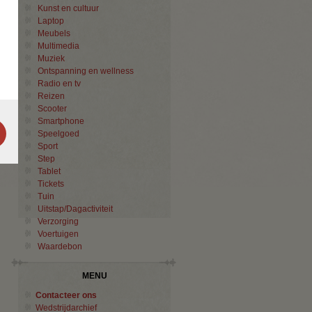
Kunst en cultuur
Laptop
Meubels
Multimedia
Muziek
Ontspanning en wellness
Radio en tv
Reizen
Scooter
Smartphone
Speelgoed
Sport
Step
Tablet
Tickets
Tuin
Uitstap/Dagactiviteit
Verzorging
Voertuigen
Waardebon
MENU
Contacteer ons
Wedstrijdarchief