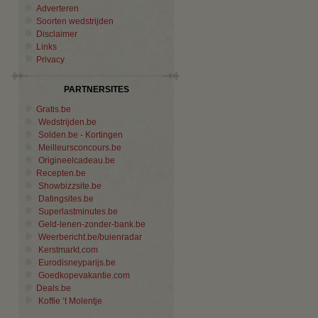
Adverteren
Soorten wedstrijden
Disclaimer
Links
Privacy
PARTNERSITES
Gratis.be
Wedstrijden.be
Solden.be - Kortingen
Meilleursconcours.be
Origineelcadeau.be
Recepten.be
Showbizzsite.be
Datingsites.be
Superlastminutes.be
Geld-lenen-zonder-bank.be
Weerbericht.be/buienradar
Kerstmarkt.com
Eurodisneyparijs.be
Goedkopevakantie.com
Deals.be
Koffie ‘t Molentje