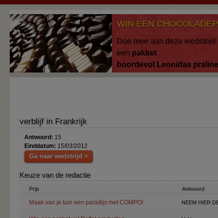
Overslaan en naar de algemene inhoud gaan
WIN EEN CHOCOLADEP
Doe mee aan deze wedstrijd 
een
pakket
boordevol
Leonidas
pralin
verblijf in Frankrijk
Antwoord:
15
Einddatum:
15/03/2012
Ga naar wedstrijd >
Keuze van de redactie
Prijs
Antwoord
Maak van je tuin een paradijs met COMPO!
NEEM HIER DE