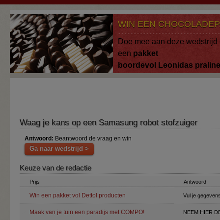
Overslaan en naar de algemene inhoud gaan
WIN EEN CHOCOLADEP
Doe mee aan deze wedstrijd 
een
pakket
boordevol
Leonidas
pralin
Waag je kans op een Samasung robot stofzuiger
Antwoord:
Beantwoord de vraag en win
Ga naar wedstrijd >
Keuze van de redactie
Prijs
Antwoord
Win een pakket vol Dettol producten
Vul je gegevens
Maak van je tuin een paradijs met COMPO!
NEEM HIER DE