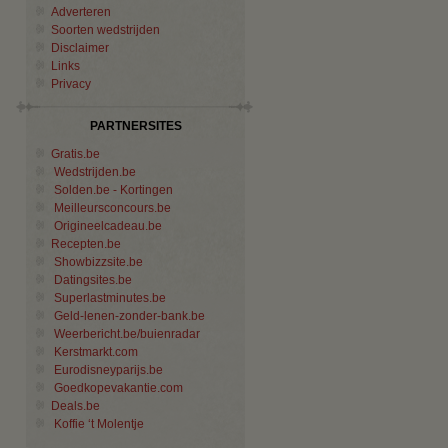
Adverteren
Soorten wedstrijden
Disclaimer
Links
Privacy
PARTNERSITES
Gratis.be
Wedstrijden.be
Solden.be - Kortingen
Meilleursconcours.be
Origineelcadeau.be
Recepten.be
Showbizzsite.be
Datingsites.be
Superlastminutes.be
Geld-lenen-zonder-bank.be
Weerbericht.be/buienradar
Kerstmarkt.com
Eurodisneyparijs.be
Goedkopevakantie.com
Deals.be
Koffie ‘t Molentje