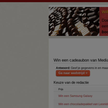
Overslaan en naar de algemene inhoud gaan
WI
Doe
ee
bo
Win een cadeaubon van Medi
Antwoord:
Geef je gegevens in en maa
Ga naar wedstrijd >
Keuze van de redactie
Prijs
Win een Samsung Galaxy
Win een chocoladepakket van Leonid