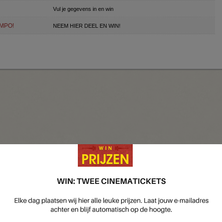
Vul je gegevens in en win
OMPO!
NEEM HIER DEEL EN WIN!