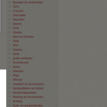
Bouwen en verbouwen
CD's
Concert
Decoratie
Diensten
Dieren
DVD
Elektro
Eten en Drinken
Fiets
Film
Games
Geld
gratis winkelen
Hoverboard
immo
Interieur
×
iPad
iPhone
Juwelen en accessoires
Kerstartikelen en tickets
Keukenapparaten
Kleding en Accessoires
Korting
Kuis- en wasproducten