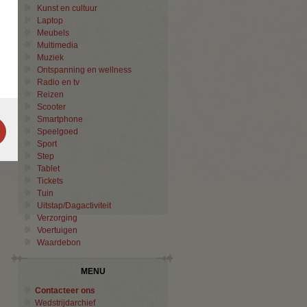
Kunst en cultuur
Laptop
Meubels
Multimedia
Muziek
Ontspanning en wellness
Radio en tv
Reizen
Scooter
Smartphone
Speelgoed
Sport
Step
Tablet
Tickets
Tuin
Uitstap/Dagactiviteit
Verzorging
Voertuigen
Waardebon
MENU
Contacteer ons
Wedstrijdarchief