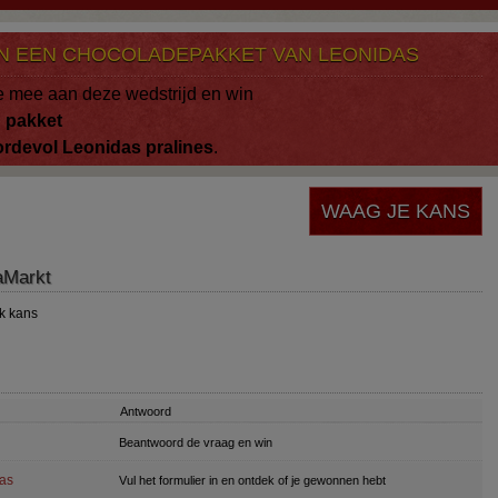
N EEN CHOCOLADEPAKKET VAN LEONIDAS
 mee aan deze wedstrijd en win
n
pakket
ordevol
Leonidas
pralines
.
WAAG JE KANS
aMarkt
k kans
Antwoord
Beantwoord de vraag en win
as
Vul het formulier in en ontdek of je gewonnen hebt