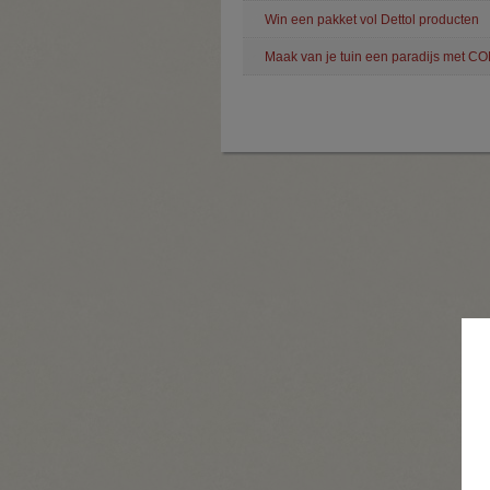
Win een pakket vol Dettol producten
Maak van je tuin een paradijs met C