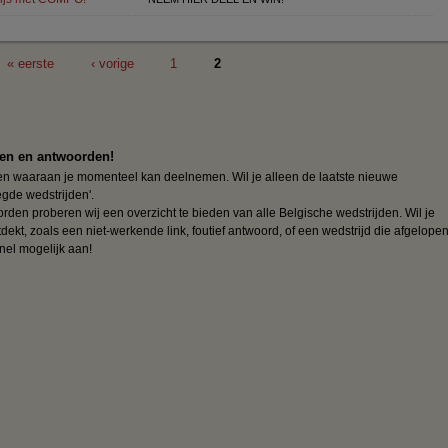
« eerste
‹ vorige
1
2
gen en antwoorden!
jden waaraan je momenteel kan deelnemen. Wil je alleen de laatste nieuwe
egde wedstrijden'.
oorden proberen wij een overzicht te bieden van alle Belgische wedstrijden. Wil je
ekt, zoals een niet-werkende link, foutief antwoord, of een wedstrijd die afgelope
nel mogelijk aan!