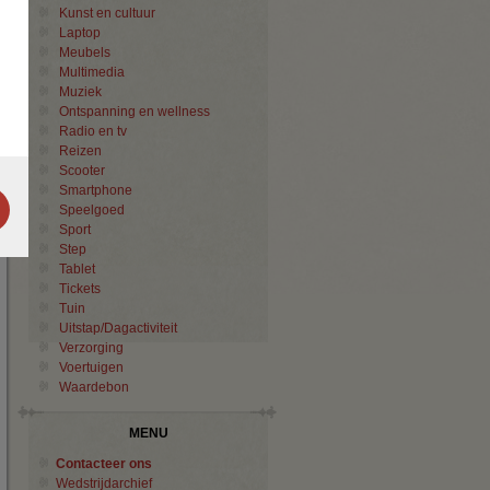
Kunst en cultuur
Laptop
Meubels
Multimedia
Muziek
Ontspanning en wellness
Radio en tv
Reizen
Scooter
Smartphone
Speelgoed
Sport
Step
Tablet
Tickets
Tuin
Uitstap/Dagactiviteit
Verzorging
Voertuigen
Waardebon
MENU
Contacteer ons
Wedstrijdarchief