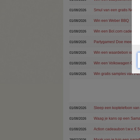
Smul van een gratis Nesqu
01/08/2026
Win een Weber BBQ
01/08/2026
Win een Bol.com cadeaub
01/08/2026
Partygames! Doe mee en w
01/08/2026
Win een waardebon van ICI
01/08/2026
Win een Volkswagen Gold
01/08/2026
Win gratis samples van Per
01/08/2026
Sleep een koptelefoon van
01/08/2026
Waag je kans op een Samas
01/08/2026
Action cadeaubon t.w.v. € 
01/08/2026
Maak van je tuin een para
29/07/2026