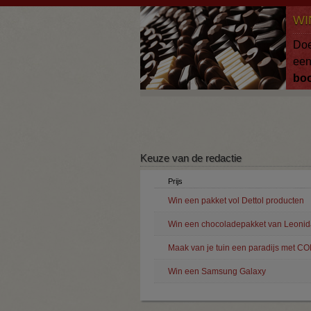
Overslaan en naar de algemene inhoud gaan
WI
Doe
ee
bo
Keuze van de redactie
Prijs
Win een pakket vol Dettol producten
Win een chocoladepakket van Leonid
Maak van je tuin een paradijs met C
Win een Samsung Galaxy