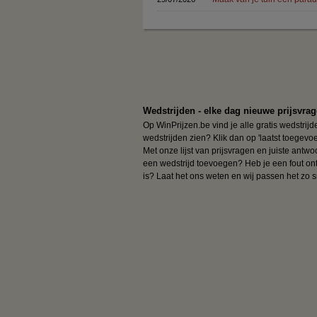
Pagina's
Wedstrijden - elke dag nieuwe prijsvra
Op WinPrijzen.be vind je alle gratis wedstri
wedstrijden zien? Klik dan op 'laatst toegevo
Met onze lijst van prijsvragen en juiste antw
een wedstrijd toevoegen? Heb je een fout ontd
is? Laat het ons weten en wij passen het zo s