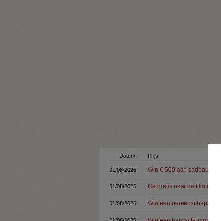
Datum
Prijs
Win € 500 aan cadeaubonn
01/08/2026
Ga gratis naar de film met 
01/08/2026
Win een gereedschapsset 
01/08/2026
Win een babyschommel + 1 
01/08/2026