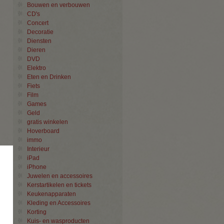
Bouwen en verbouwen
CD's
Concert
Decoratie
Diensten
Dieren
DVD
Elektro
Eten en Drinken
Fiets
Film
Games
Geld
gratis winkelen
Hoverboard
immo
Interieur
×
iPad
iPhone
Juwelen en accessoires
Kerstartikelen en tickets
Keukenapparaten
Kleding en Accessoires
Korting
Kuis- en wasproducten