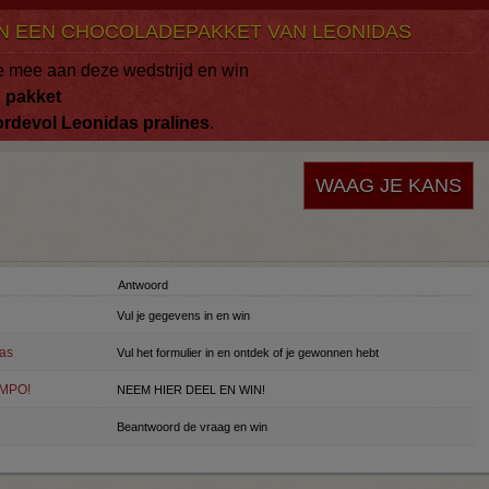
N EEN CHOCOLADEPAKKET VAN LEONIDAS
 mee aan deze wedstrijd en win
n
pakket
ordevol
Leonidas
pralines
.
WAAG JE KANS
Antwoord
Vul je gegevens in en win
as
Vul het formulier in en ontdek of je gewonnen hebt
OMPO!
NEEM HIER DEEL EN WIN!
Beantwoord de vraag en win