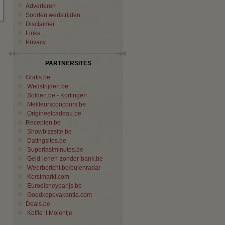
Adverteren
Soorten wedstrijden
Disclaimer
Links
Privacy
PARTNERSITES
Gratis.be
Wedstrijden.be
Solden.be - Kortingen
Meilleursconcours.be
Origineelcadeau.be
n
Recepten.be
Showbizzsite.be
Datingsites.be
Superlastminutes.be
Geld-lenen-zonder-bank.be
Weerbericht.be/buienradar
Kerstmarkt.com
Eurodisneyparijs.be
Goedkopevakantie.com
Deals.be
Koffie ‘t Molentje