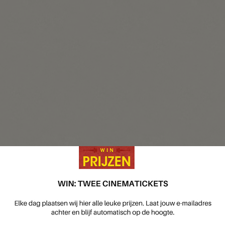
Antwoord
en van JD Sports
Waag je kans en win
Kinepolis
Ontdek of je gewonnen hebt
van Makita
Vul je gegevens in om mee te doen
jaar luiers
Schrijf je in en win