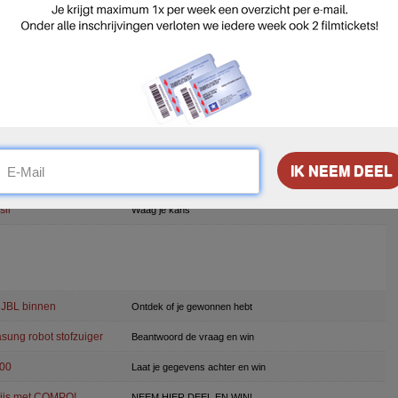
ik proefpakket
Geef je info op en win
Schrijf je in en profiteer optimaal van het mooie weer
on
Schrijf je in en win
in
Speel gratis spelletjes
 Paris XL
Vul je gegevens in en win
Doe mee en rijd in stijl
sil
Waag je kans
 JBL binnen
Ontdek of je gewonnen hebt
ung robot stofzuiger
Beantwoord de vraag en win
500
Laat je gegevens achter en win
dijs met COMPO!
NEEM HIER DEEL EN WIN!